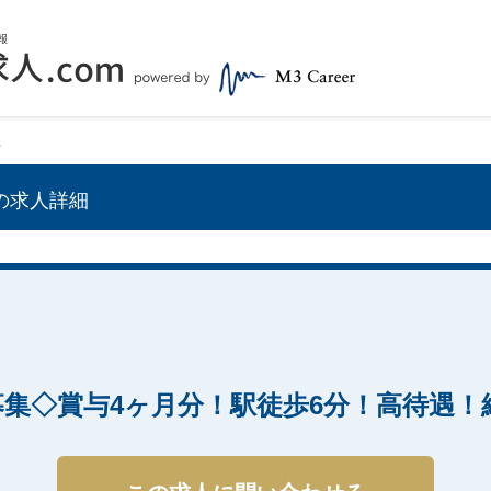
県
の求人詳細
集◇賞与4ヶ月分！駅徒歩6分！高待遇！