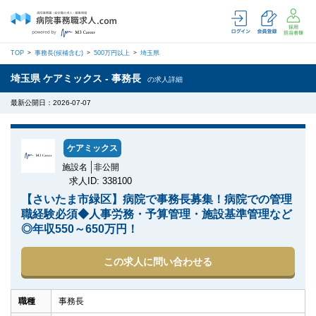
TOP
事務長(候補含む)
500万円以上
埼玉県
埼玉県 ケアミックス - 事務長
の求人詳細
最新公開日：2026-07-07
ケアミックス
施設名
非公開
求人ID: 338100
【さいたま市緑区】病院で事務長募集！病院での管理
職経験必須◆人事労務・予算管理・施設基準管理など
◎年収550～650万円！
この求人に問い合わせる
職種
事務長