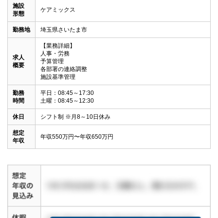
施設
ケアミックス
形態
勤務地
埼玉県さいたま市
【業務詳細】

人事・労務

求人
予算管理

概要
各部署の連絡調整

施設基準管理
勤務
平日：08:45～17:30

時間
土曜：08:45～12:30
休日
シフト制 ※月8～10日休み
想定
年収550万円〜年収650万円
年収