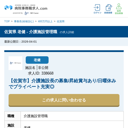
TOP
事務長(候補含む)
400万円以上
佐賀県
佐賀県 老健 - 介護施設管理職
の求人詳細
最新公開日：2026-04-01
老健
施設名
非公開
求人ID: 338668
【佐賀市】介護施設長の募集/昇給賞与あり/日曜休み
でプライベート充実◎
この求人に問い合わせる
職種
介護施設管理職
施設
老健