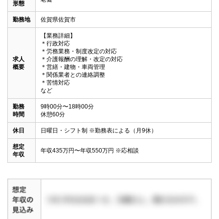
形態
勤務地
佐賀県佐賀市
【業務詳細】

＊行政対応　

＊労務業務・制度改定の対応

求人
＊介護報酬の理解・改定の対応

概要
＊営繕・建物・車両管理

＊関係業者との連絡調整

＊苦情対応

など
勤務
9時00分〜18時00分

時間
休憩60分
休日
日曜日・シフト制 ※勤務表による（月9休）
想定
年収435万円〜年収550万円 ※応相談
年収