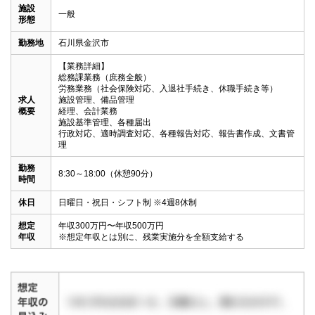
施設
一般
形態
勤務地
石川県金沢市
【業務詳細】

総務課業務（庶務全般）

労務業務（社会保険対応、入退社手続き、休職手続き等）

求人
施設管理、備品管理

概要
経理、会計業務

施設基準管理、各種届出

行政対応、適時調査対応、各種報告対応、報告書作成、文書管
理
勤務
8:30～18:00（休憩90分）
時間
休日
日曜日・祝日・シフト制 ※4週8休制
想定
年収300万円〜年収500万円

年収
※想定年収とは別に、残業実施分を全額支給する