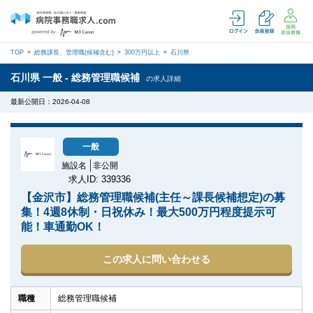
TOP
総務課長、管理職(候補含む)
300万円以上
石川県
石川県 一般 - 総務管理職候補
の求人詳細
最新公開日：2026-04-08
一般
施設名
非公開
求人ID: 339336
【金沢市】総務管理職候補(主任～課長候補想定)の募
集！4週8休制・日祝休み！最大500万円程度提示可
能！車通勤OK！
この求人に問い合わせる
職種
総務管理職候補