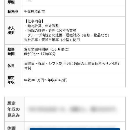
形態
勤務地
千葉県流山市
【仕事内容】

・給与計算、年末調整

求人
・病院の維持・管理に関する業務

概要
・グループ病院との連携・運搬対応（書類、物品など）

※社用車：普通自動車（小型）使用
勤務
変形労働時間制（1ヶ月単位）

時間
8時30分〜17時00分
日曜日・祝日・シフト制 ※月に数回の土曜日勤務あり／4週8
休日
休制
想定
年収301万円〜年収404万円
年収