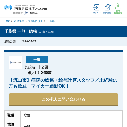
TOP
総務課員
300万円以上
千葉県
千葉県 一般 - 総務
の求人詳細
最新公開日：2026-04-21
一般
施設名
非公開
求人ID: 340601
【流山市】病院の総務・給与計算スタッフ／未経験の
方も歓迎！マイカー通勤OK！
この求人に問い合わせる
職種
総務
施設
一般