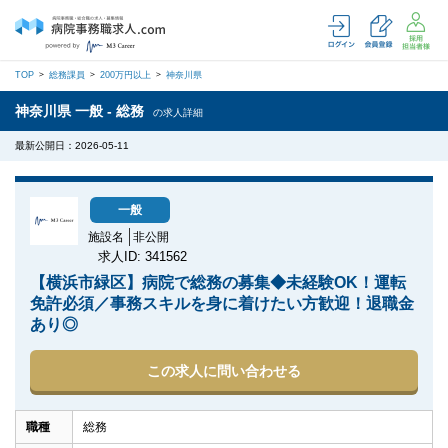
TOP
総務課員
200万円以上
神奈川県
神奈川県 一般 - 総務
の求人詳細
最新公開日：2026-05-11
一般
施設名
非公開
求人ID: 341562
【横浜市緑区】病院で総務の募集◆未経験OK！運転
免許必須／事務スキルを身に着けたい方歓迎！退職金
あり◎
この求人に問い合わせる
職種
総務