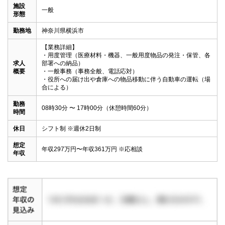
施設
一般
形態
勤務地
神奈川県横浜市
【業務詳細】

・用度管理（医療材料・機器、一般用度物品の発注・保管、各
求人
部署への納品）   

概要
・一般事務（事務全般、電話応対）   

・役所への届け出や倉庫への物品移動に伴う自動車の運転（場
合による）
勤務
08時30分 〜 17時00分（休憩時間60分）
時間
休日
シフト制 ※週休2日制
想定
年収297万円〜年収361万円 ※応相談
年収