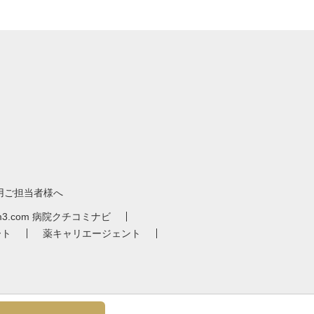
。
用ご担当者様へ
m3.com 病院クチコミナビ
ート
薬キャリエージェント