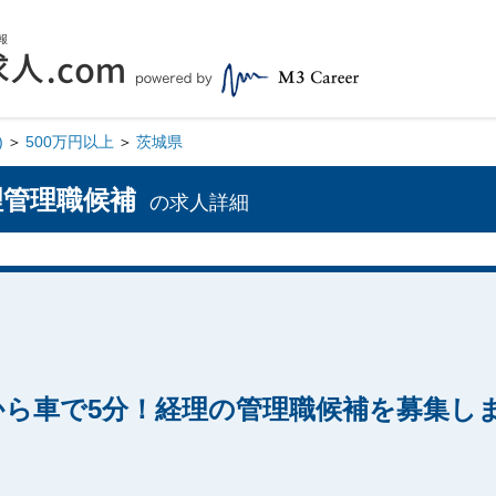
)
500万円以上
茨城県
経理管理職候補
の求人詳細
から車で5分！経理の管理職候補を募集し