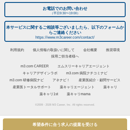
お電話でのお問い合わせ
（平日9:30〜19:00）
本サービスに関するご相談等ございましたら、以下のフォームか
らご連絡ください
https://www.m3career.com/contact/
利用規約
個人情報の取扱いに関して
会社概要
推奨環境
採用ご担当者様へ
m3.com CAREER
エムスリーキャリアエージェント
キャリアデザインラボ
m3.com 病院クチコミナビ
m3.com 研修病院ナビ
アネナビ！
産業医紹介・顧問サービス
産業医トータルサポート
薬キャリエージェント
薬キャリ
薬キャリ1st
薬キャリmama
©2009 - 2026 M3 Career, Inc. All rights reserved.
希望条件に合う求人の提案を受ける