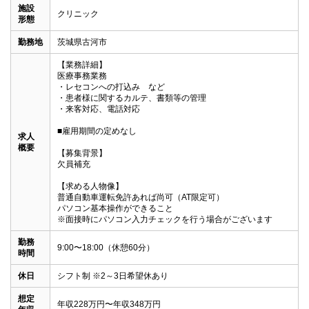
施設
クリニック
形態
勤務地
茨城県古河市
【業務詳細】

医療事務業務

・レセコンへの打込み　など

・患者様に関するカルテ、書類等の管理

・来客対応、電話対応

■雇用期間の定めなし

求人
概要
【募集背景】

欠員補充

【求める人物像】

普通自動車運転免許あれば尚可（AT限定可）

パソコン基本操作ができること

※面接時にパソコン入力チェックを行う場合がございます
勤務
9:00〜18:00（休憩60分）
時間
休日
シフト制 ※2～3日希望休あり
想定
年収228万円〜年収348万円