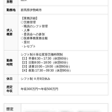
形態
勤務地
群馬県伊勢崎市
【業務詳細】

◇労務管理

・職員のシフト管理

求人
・人事

概要
・委員会への参加

◇医療事務業務全般

・受付

・レセプト
シフト制※単位変形労働時間制

【1】早番8:30～17:30（休憩60分）

勤務
【2】日勤9:00～18:00（休憩60分）

時間
【3】遅番10:00～19:00（休憩60分）

【4】夜勤 17:30～09:30（休憩90分）
休日
シフト制 ※月9日休み
想定
年収300万円〜年収500万円
年収