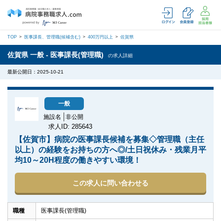
TOP
医事課長、管理職(候補含む)
400万円以上
佐賀県
佐賀県 一般 - 医事課長(管理職)
の求人詳細
最新公開日：2025-10-21
一般
施設名
非公開
求人ID: 285643
【佐賀市】病院の医事課長候補を募集◇管理職（主任
以上）の経験をお持ちの方へ◎/土日祝休み・残業月平
均10～20H程度の働きやすい環境！
この求人に問い合わせる
職種
医事課長(管理職)