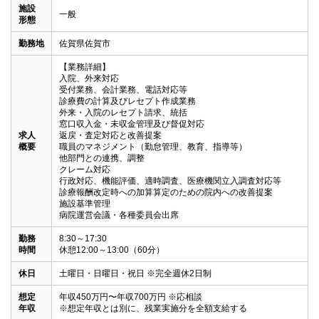
施設
一般
形態
勤務地
佐賀県佐賀市
【業務詳細】

入院、外来対応

受付業務、会計業務、電話対応等

診療費の計算及びレセプト作成業務

外来・入院のレセプト請求、統括

窓口収入金・未収金管理及び督促対応

求人
返戻・査定対応と改善提案

概要
職員のマネジメント（勤怠管理、教育、指導等）

他部門との連携、調整

クレーム対応

行政対応、機能評価、適時調査、医療機関立入調査対応等

診療報酬改定時への加算算定のための院内への改善提案

施設基準管理

病院運営会議・各種委員会出席
勤務
8:30～17:30

時間
休憩12:00～13:00（60分）
休日
土曜日・日曜日・祝日 ※完全週休2日制
想定
年収450万円〜年収700万円 ※応相談

年収
※想定年収とは別に、残業実施分を全額支給する