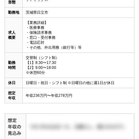
形態
勤務地
茨城県日立市
【業務詳細】

・医療事務

求人
・保険請求事務

概要
・窓口・受付事務

・電話応対

・その他、外出用務（銀行等）等
交替制（シフト制）

勤務
【1】8:30〜17:30

時間
【2】9:00〜18:00

※休憩60分
休日
日曜日・祝日・シフト制 ※日曜日の他に週1日が休日
想定
年収236万円〜年収278万円
年収