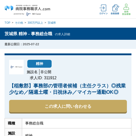
TOP
その他
300万円以上
茨城県
茨城県 精神 - 事務総合職
の求人詳細
最新公開日：2025-07-22
精神
施設名
非公開
求人ID: 311912
【稲敷郡】事務部の管理者候補（主任クラス）◎残業
少なめ／隔週土曜・日祝休み／マイカー通勤OK◎
この求人に問い合わせる
職種
事務総合職
施設
精神