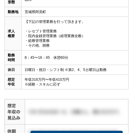
形態
勤務地
茨城県阿見町
【下記の管理業務を行って頂きます。

求人
・レセプト管理業務

概要
・院内金銭管理業務（経理業務全般）

・総務管理業務

・その他、雑務
勤務
8：45〜16：45　休憩60分
時間
休日
日曜日・祝日・シフト制 ※第2、4、5土曜日は勤務
想定
年収316万円〜年収410万円

年収
※経験・スキルに応ず