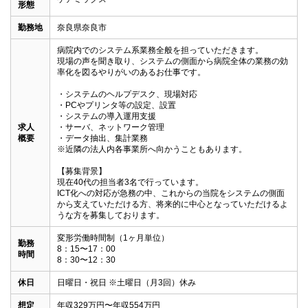
形態
勤務地
奈良県奈良市
病院内でのシステム系業務全般を担っていただきます。

現場の声を聞き取り、システムの側面から病院全体の業務の効
率化を図るやりがいのあるお仕事です。

・システムのヘルプデスク、現場対応

・PCやプリンタ等の設定、設置

・システムの導入運用支援

求人
・サーバ、ネットワーク管理

概要
・データ抽出、集計業務

※近隣の法人内各事業所へ向かうこともあります。

【募集背景】

現在40代の担当者3名で行っています。

ICT化への対応が急務の中、これからの当院をシステムの側面
から支えていただける方、将来的に中心となっていただけるよ
うな方を募集しております。
変形労働時間制（1ヶ月単位）

勤務
8：15〜17：00

時間
8：30〜12：30
休日
日曜日・祝日 ※土曜日（月3回）休み
想定
年収329万円〜年収554万円
