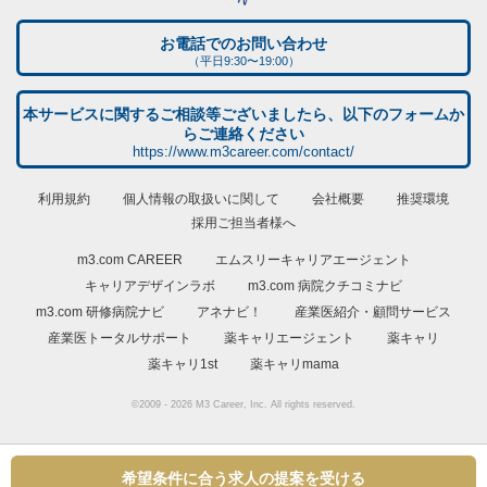
お電話でのお問い合わせ
（平日9:30〜19:00）
本サービスに関するご相談等ございましたら、以下のフォームか
らご連絡ください
https://www.m3career.com/contact/
利用規約
個人情報の取扱いに関して
会社概要
推奨環境
採用ご担当者様へ
m3.com CAREER
エムスリーキャリアエージェント
キャリアデザインラボ
m3.com 病院クチコミナビ
m3.com 研修病院ナビ
アネナビ！
産業医紹介・顧問サービス
産業医トータルサポート
薬キャリエージェント
薬キャリ
薬キャリ1st
薬キャリmama
©2009 - 2026 M3 Career, Inc. All rights reserved.
希望条件に合う求人の提案を受ける