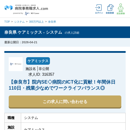
TOP
システム
300万円以上
奈良県
奈良県 ケアミックス - システム
の求人詳細
最新公開日：2026-04-21
ケアミックス
施設名
非公開
求人ID: 316357
【奈良市】院内SE◇病院のICT化に貢献！年間休日
110日・残業少なめでワークライフバランス◎
この求人に問い合わせる
職種
システム
施設
ケアミックス