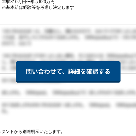
年収310万円〜年収623万円

※基本給は経験等を考慮し決定します
ルタントから別途明示いたします。