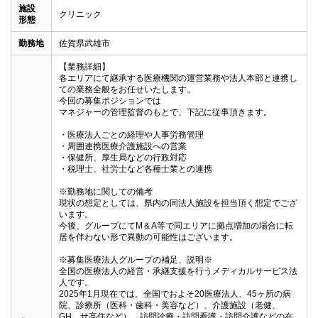
施設
クリニック
形態
勤務地
佐賀県武雄市
【業務詳細】

各エリアにて継承する医療機関の運営業務や法人本部と連携し
ての業務全般をお任せいたします。

今回の募集ポジションでは

マネジャーの管理監督のもとで、下記に従事頂きます。

・医療法人ごとの経理や人事労務管理

・周囲連携医療介護施設への営業

・保健所、厚生局などの行政対応

・税理士、社労士など各種士業との連携

※勤務地に関しての備考

現状の想定としては、県内の同法人施設を担当頂く想定でござ
います。

今後、グループにてM＆A等で同エリアに拠点増加の場合に転
居を伴わない形で異動の可能性はございます。

※募集医療法人グループの補足、説明※

全国の医療法人の経営・承継支援を行うメディカルサービス法
人です。

2025年1月現在では、全国でおよそ20医療法人、45ヶ所の病
院、診療所（医科・歯科・美容など）、介護施設（老健、
GH、サ高住など）、訪問診療・訪問看護・訪問介護などの在