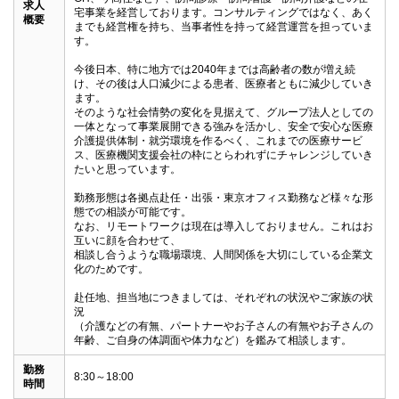
求人
宅事業を経営しております。コンサルティングではなく、あく
概要
までも経営権を持ち、当事者性を持って経営運営を担っていま
す。

今後日本、特に地方では2040年までは高齢者の数が増え続
け、その後は人口減少による患者、医療者ともに減少していき
ます。

そのような社会情勢の変化を見据えて、グループ法人としての
一体となって事業展開できる強みを活かし、安全で安心な医療
介護提供体制・就労環境を作るべく、これまでの医療サービ
ス、医療機関支援会社の枠にとらわれずにチャレンジしていき
たいと思っています。

勤務形態は各拠点赴任・出張・東京オフィス勤務など様々な形
態での相談が可能です。

なお、リモートワークは現在は導入しておりません。これはお
互いに顔を合わせて、

相談し合うような職場環境、人間関係を大切にしている企業文
化のためです。

赴任地、担当地につきましては、それぞれの状況やご家族の状
況

（介護などの有無、パートナーやお子さんの有無やお子さんの
年齢、ご自身の体調面や体力など）を鑑みて相談します。
勤務
8:30～18:00
時間