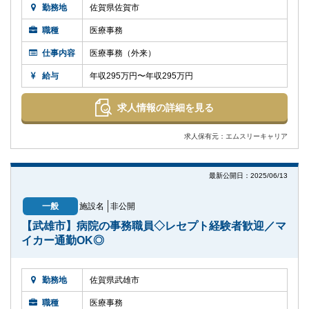
勤務地
佐賀県佐賀市
職種
医療事務
仕事内容
医療事務（外来）
給与
年収295万円〜年収295万円
求人情報の詳細を見る
求人保有元：エムスリーキャリア
最新公開日：2025/06/13
一般
施設名
非公開
【武雄市】病院の事務職員◇レセプト経験者歓迎／マ
イカー通勤OK◎
勤務地
佐賀県武雄市
職種
医療事務