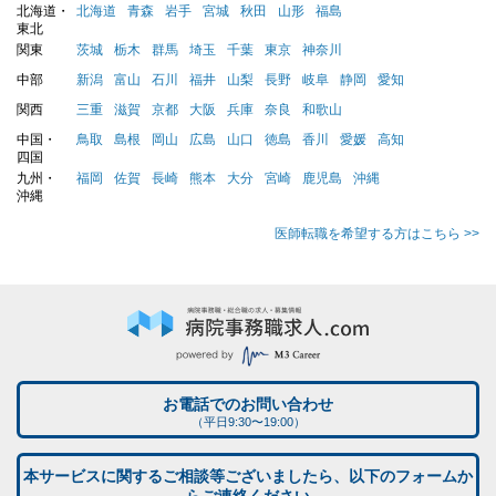
北海道・
北海道
青森
岩手
宮城
秋田
山形
福島
東北
関東
茨城
栃木
群馬
埼玉
千葉
東京
神奈川
中部
新潟
富山
石川
福井
山梨
長野
岐阜
静岡
愛知
関西
三重
滋賀
京都
大阪
兵庫
奈良
和歌山
中国・
鳥取
島根
岡山
広島
山口
徳島
香川
愛媛
高知
四国
九州・
福岡
佐賀
長崎
熊本
大分
宮崎
鹿児島
沖縄
沖縄
医師転職を希望する方はこちら >>
お電話でのお問い合わせ
（平日9:30〜19:00）
本サービスに関するご相談等ございましたら、以下のフォームか