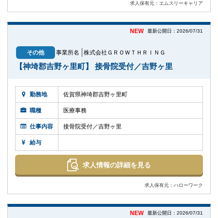
求人保有元：エムスリーキャリア
NEW
最新公開日：2026/07/31
その他
事業所名
株式会社ＧＲＯＷＴＨＲＩＮＧ
【神埼郡吉野ヶ里町】 接骨院受付／吉野ヶ里
勤務地
佐賀県神埼郡吉野ヶ里町
職種
医療事務
仕事内容
接骨院受付／吉野ヶ里
給与
求人情報の詳細を見る
求人保有元：ハローワーク
NEW
最新公開日：2026/07/31