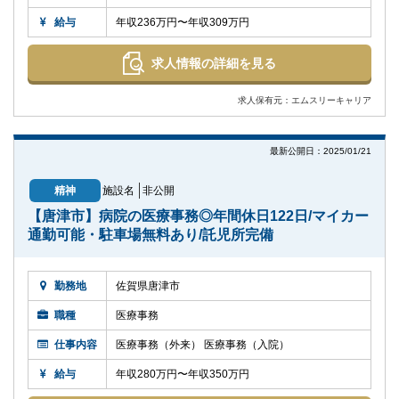
給与
年収236万円〜年収309万円
求人情報の詳細を見る
求人保有元：エムスリーキャリア
最新公開日：2025/01/21
精神
施設名
非公開
【唐津市】病院の医療事務◎年間休日122日/マイカー
通勤可能・駐車場無料あり/託児所完備
勤務地
佐賀県唐津市
職種
医療事務
仕事内容
医療事務（外来） 医療事務（入院）
給与
年収280万円〜年収350万円