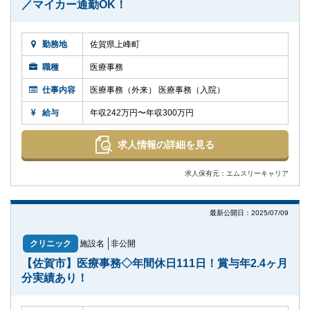
／マイカー通勤OK！
勤務地
佐賀県上峰町
職種
医療事務
仕事内容
医療事務（外来） 医療事務（入院）
給与
年収242万円〜年収300万円
求人情報の詳細を見る
求人保有元：エムスリーキャリア
最新公開日：2025/07/09
クリニック
施設名
非公開
【佐賀市】医療事務◇年間休日111日！賞与年2.4ヶ月
分実績あり！