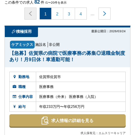
82
この条件での求人
件
/1〜20件を表示
…
1
2
3
4
積極採用
最新公開日：2026/03/24
ケアミックス
施設名
非公開
【急募】佐賀県の病院で医療事務の募集◎退職金制度
あり！月9日休！車通勤可能！
勤務地
佐賀県佐賀市
職種
医療事務
仕事内容
医療事務（外来） 医療事務（入院）
給与
年収233万円〜年収256万円
求人情報の詳細を見る
求人保有元：エムスリーキャリア