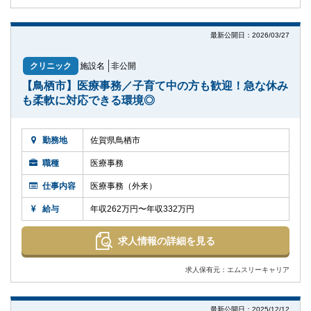
最新公開日：2026/03/27
クリニック
施設名
非公開
【鳥栖市】医療事務／子育て中の方も歓迎！急な休み
も柔軟に対応できる環境◎
勤務地
佐賀県鳥栖市
職種
医療事務
仕事内容
医療事務（外来）
給与
年収262万円〜年収332万円
求人情報の詳細を見る
求人保有元：エムスリーキャリア
最新公開日：2025/12/12