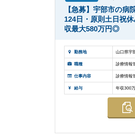
【急募】宇部市の病
124日・原則土日祝
収最大580万円◎
勤務地
山口県宇
職種
診療情報
仕事内容
診療情報
給与
年収300