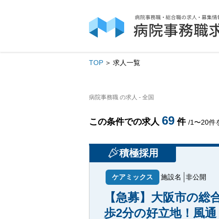
TOP
求人一覧
病院事務職 の求人 - 全国
69
この条件での求人
件
/1〜20
積極採用
ケアミックス
施設名
非公開
【急募】大阪市の総
歩2分の好立地！風通