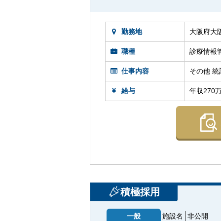
勤務地
大阪府大
職種
診療情報
仕事内容
その他 統
給与
年収270
積極採用
一般
施設名
非公開