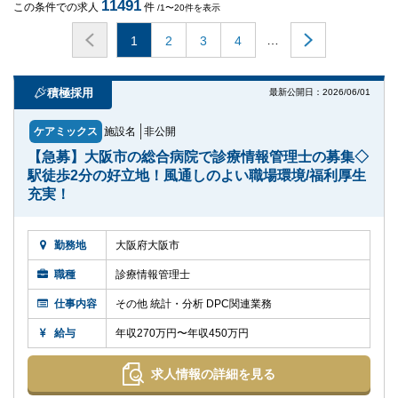
11491
この条件での求人
件
/1〜20件を表示
…
1
2
3
4
積極採用
最新公開日：2026/06/01
ケアミックス
施設名
非公開
【急募】大阪市の総合病院で診療情報管理士の募集◇
駅徒歩2分の好立地！風通しのよい職場環境/福利厚生
充実！
勤務地
大阪府大阪市
職種
診療情報管理士
仕事内容
その他 統計・分析 DPC関連業務
給与
年収270万円〜年収450万円
求人情報の詳細を見る