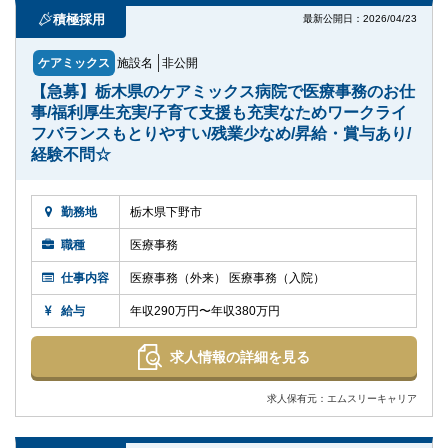
積極採用
最新公開日：2026/04/23
ケアミックス
施設名
非公開
【急募】栃木県のケアミックス病院で医療事務のお仕
事/福利厚生充実/子育て支援も充実なためワークライ
フバランスもとりやすい/残業少なめ/昇給・賞与あり/
経験不問☆
勤務地
栃木県下野市
職種
医療事務
仕事内容
医療事務（外来） 医療事務（入院）
給与
年収290万円〜年収380万円
求人情報の詳細を見る
求人保有元：エムスリーキャリア