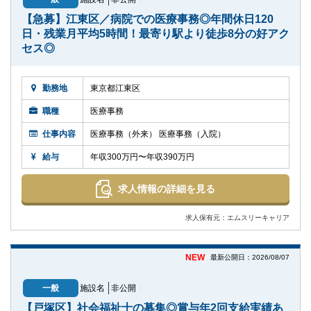
【急募】江東区／病院での医療事務◎年間休日120
日・残業月平均5時間！最寄り駅より徒歩8分の好アク
セス◎
勤務地
東京都江東区
職種
医療事務
仕事内容
医療事務（外来） 医療事務（入院）
給与
年収300万円〜年収390万円
求人情報の詳細を見る
求人保有元：エムスリーキャリア
NEW
最新公開日：2026/08/07
一般
施設名
非公開
【戸塚区】社会福祉士の募集◎賞与年2回支給実績あ