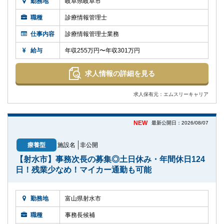
勤務地
岐阜県岐阜市
職種
診療情報管理士
仕事内容
診療情報管理士業務
給与
年収255万円〜年収301万円
求人情報の詳細を見る
求人保有元：エムスリーキャリア
NEW
最新公開日：2026/08/07
療養型
施設名
非公開
【射水市】事務次長の募集◎土日休み・年間休日124
日！残業少なめ！マイカー通勤も可能
勤務地
富山県射水市
職種
事務長候補