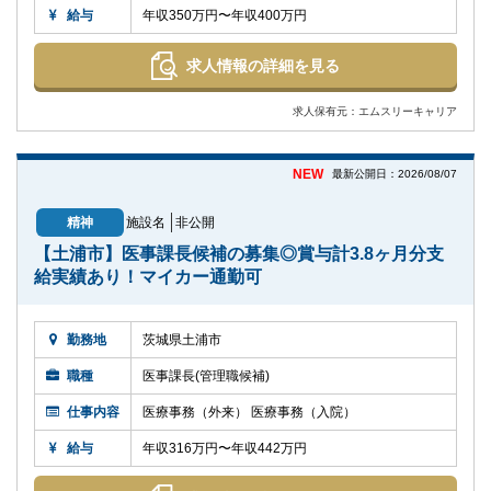
給与
年収350万円〜年収400万円
求人情報の詳細を見る
求人保有元：エムスリーキャリア
NEW
最新公開日：2026/08/07
精神
施設名
非公開
【土浦市】医事課長候補の募集◎賞与計3.8ヶ月分支
給実績あり！マイカー通勤可
勤務地
茨城県土浦市
職種
医事課長(管理職候補)
仕事内容
医療事務（外来） 医療事務（入院）
給与
年収316万円〜年収442万円