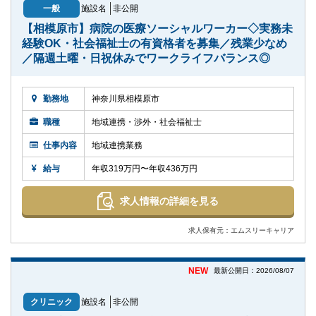
一般
施設名
非公開
【相模原市】病院の医療ソーシャルワーカー◇実務未
経験OK・社会福祉士の有資格者を募集／残業少なめ
／隔週土曜・日祝休みでワークライフバランス◎
勤務地
神奈川県相模原市
職種
地域連携・渉外・社会福祉士
仕事内容
地域連携業務
給与
年収319万円〜年収436万円
求人情報の詳細を見る
求人保有元：エムスリーキャリア
NEW
最新公開日：2026/08/07
クリニック
施設名
非公開