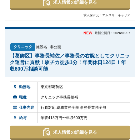
求人情報の詳細を見る
求人保有元：エムスリーキャリア
NEW
最新公開日：2026/08/07
クリニック
施設名
非公開
【葛飾区】事務長補佐／事務長の右腕としてクリニッ
ク運営に貢献！駅チカ徒歩1分！年間休日124日！年
収600万相談可能
勤務地
東京都葛飾区
職種
クリニック事務長候補
仕事内容
行政対応 総務業務全般 事務長業務全般
給与
年収418万円〜年収600万円
求人情報の詳細を見る