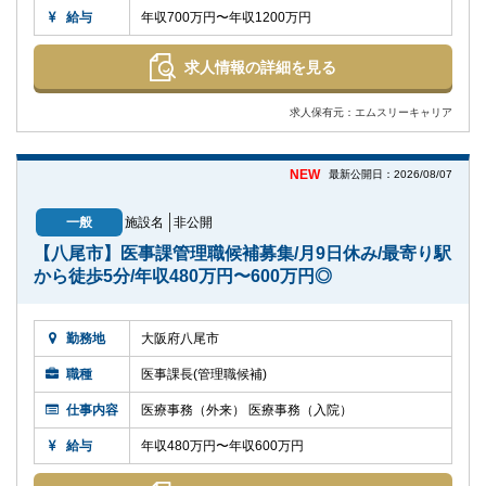
給与
年収700万円〜年収1200万円
求人情報の詳細を見る
求人保有元：エムスリーキャリア
NEW
最新公開日：2026/08/07
一般
施設名
非公開
【八尾市】医事課管理職候補募集/月9日休み/最寄り駅
から徒歩5分/年収480万円〜600万円◎
勤務地
大阪府八尾市
職種
医事課長(管理職候補)
仕事内容
医療事務（外来） 医療事務（入院）
給与
年収480万円〜年収600万円