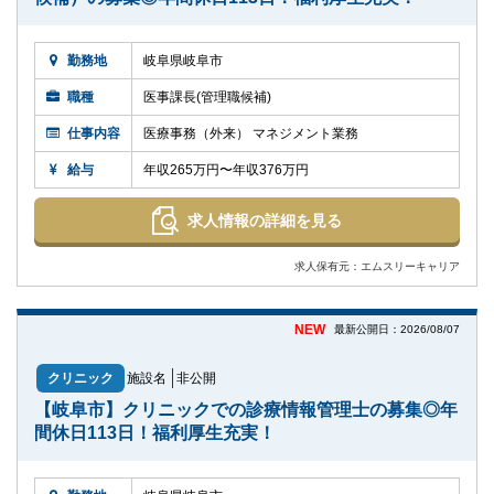
勤務地
岐阜県岐阜市
職種
医事課長(管理職候補)
仕事内容
医療事務（外来） マネジメント業務
給与
年収265万円〜年収376万円
求人情報の詳細を見る
求人保有元：エムスリーキャリア
NEW
最新公開日：2026/08/07
クリニック
施設名
非公開
【岐阜市】クリニックでの診療情報管理士の募集◎年
間休日113日！福利厚生充実！