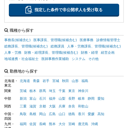
指定した条件で非公開求人を受け取る
職種から探す
事務長(候補含む)
医事課長、管理職(候補含む)
医療事務
診療情報管理士
総務課長、管理職(候補含む)
総務課員
人事・労務課長、管理職(候補含む)
人事・労務
財務・経理課長、管理職(候補含む)
財務・経理
経営企画
地域連携・社会福祉士
医師事務作業補助
システム
その他
勤務地から探す
北海道・
北海道
青森
岩手
宮城
秋田
山形
福島
東北
関東
茨城
栃木
群馬
埼玉
千葉
東京
神奈川
中部
新潟
富山
石川
福井
山梨
長野
岐阜
静岡
愛知
関西
三重
滋賀
京都
大阪
兵庫
奈良
和歌山
中国・
鳥取
島根
岡山
広島
山口
徳島
香川
愛媛
高知
四国
九州・
福岡
佐賀
長崎
熊本
大分
宮崎
鹿児島
沖縄