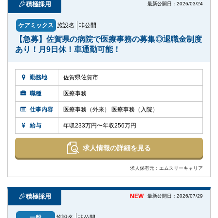
積極採用
最新公開日：2026/03/24
ケアミックス
施設名
非公開
【急募】佐賀県の病院で医療事務の募集◎退職金制度
あり！月9日休！車通勤可能！
勤務地
佐賀県佐賀市
職種
医療事務
仕事内容
医療事務（外来） 医療事務（入院）
給与
年収233万円〜年収256万円
求人情報の詳細を見る
求人保有元：エムスリーキャリア
積極採用
NEW
最新公開日：2026/07/29
一般
施設名
非公開