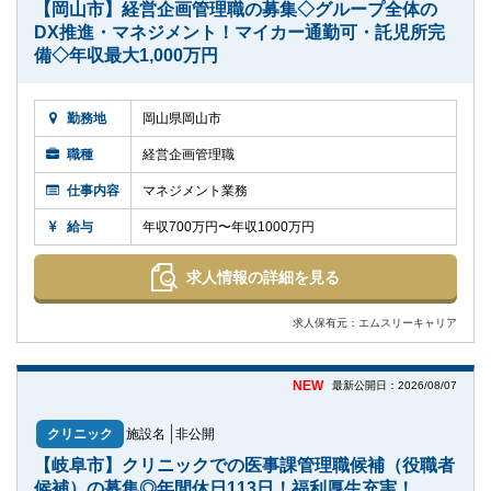
【岡山市】経営企画管理職の募集◇グループ全体の
DX推進・マネジメント！マイカー通勤可・託児所完
備◇年収最大1,000万円
勤務地
岡山県岡山市
職種
経営企画管理職
仕事内容
マネジメント業務
給与
年収700万円〜年収1000万円
求人情報の詳細を見る
求人保有元：エムスリーキャリア
NEW
最新公開日：2026/08/07
クリニック
施設名
非公開
【岐阜市】クリニックでの医事課管理職候補（役職者
候補）の募集◎年間休日113日！福利厚生充実！