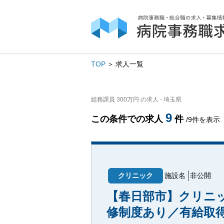
TOP
求人一覧
総務課員 300万円 の求人 - 埼玉県
9
この条件での求人
件
/9件を表示
クリニック
施設名
非公開
【春日部市】クリニ
修制度あり／有給取得