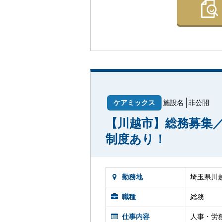
ケアミックス
施設名
非公開
【川越市】総務募集
制度あり！
勤務地
埼玉県川
職種
総務
仕事内容
人事・労