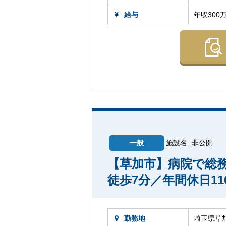
給与
年収300
一般
施設名
非公開
【草加市】病院で総
徒歩7分／年間休日1
勤務地
埼玉県草