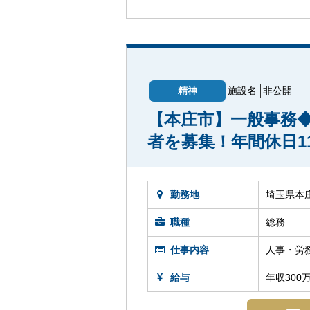
精神
施設名
非公開
【本庄市】一般事務
者を募集！年間休日1
勤務地
埼玉県本
職種
総務
仕事内容
人事・労
給与
年収300