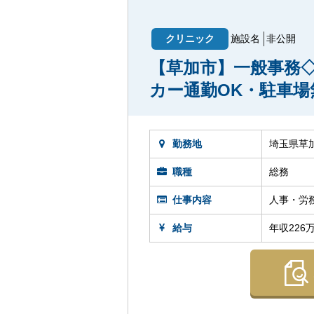
クリニック
施設名
非公開
【草加市】一般事務◇
カー通勤OK・駐車
勤務地
埼玉県草
職種
総務
仕事内容
人事・労
給与
年収226