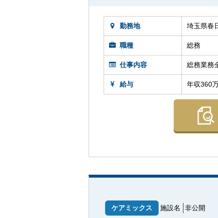
勤務地
埼玉県春
職種
総務
仕事内容
総務業務
給与
年収360
ケアミックス
施設名
非公開