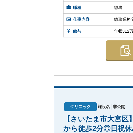
職種
総務
仕事内容
総務業務
給与
年収312
クリニック
施設名
非公開
【さいたま市大宮区
から徒歩2分◎日祝