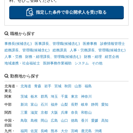
料、ぜひご登録ください。
指定した条件で非公開求人を受け取る
職種から探す
事務長(候補含む)
医事課長、管理職(候補含む)
医療事務
診療情報管理士
総務課長、管理職(候補含む)
総務課員
人事・労務課長、管理職(候補含む)
人事・労務
財務・経理課長、管理職(候補含む)
財務・経理
経営企画
地域連携・社会福祉士
医師事務作業補助
システム
その他
勤務地から探す
北海道・
北海道
青森
岩手
宮城
秋田
山形
福島
東北
関東
茨城
栃木
群馬
埼玉
千葉
東京
神奈川
中部
新潟
富山
石川
福井
山梨
長野
岐阜
静岡
愛知
関西
三重
滋賀
京都
大阪
兵庫
奈良
和歌山
中国・
鳥取
島根
岡山
広島
山口
徳島
香川
愛媛
高知
四国
九州・
福岡
佐賀
長崎
熊本
大分
宮崎
鹿児島
沖縄