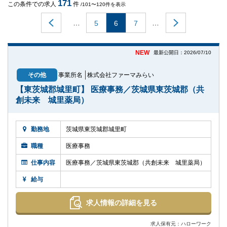
171
この条件での求人
件
/101〜120件を表示
…
…
5
6
7
NEW
最新公開日：2026/07/10
その他
事業所名
株式会社ファーマみらい
【東茨城郡城里町】 医療事務／茨城県東茨城郡（共
創未来 城里薬局）
勤務地
茨城県東茨城郡城里町
職種
医療事務
仕事内容
医療事務／茨城県東茨城郡（共創未来 城里薬局）
給与
求人情報の詳細を見る
求人保有元：ハローワーク