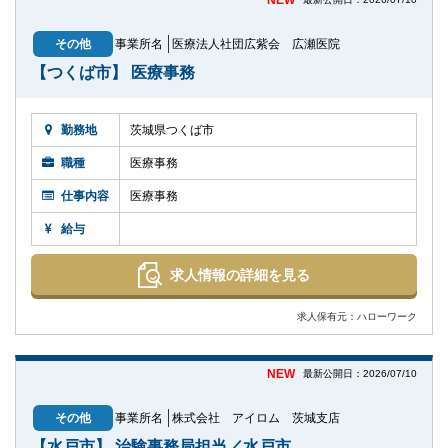
NEW
その他
事業所名
医療法人社団広紫会 広瀬医院
【つくば市】 医療事務
勤務地
茨城県つくば市
職種
医療事務
仕事内容
医療事務
給与
求人情報の詳細を見る
求人保有元：ハローワーク
NEW
最新公開日：2026/07/10
その他
事業所名
株式会社 アイロム 茨城支店
【水戸市】 治験事務局担当／水戸市