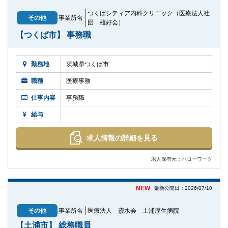
つくばシティア内科クリニック（医療法人社
その他
事業所名
団 雄好会）
【つくば市】 事務職
勤務地
茨城県つくば市
職種
医療事務
仕事内容
事務職
給与
求人情報の詳細を見る
求人保有元：ハローワーク
NEW
最新公開日：2026/07/10
その他
事業所名
医療法人 霞水会 土浦厚生病院
【土浦市】 総務職員