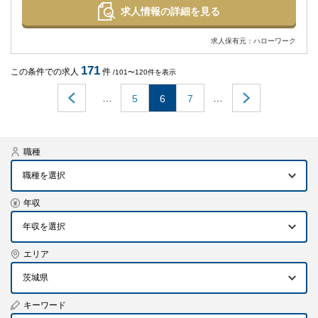
求人情報の詳細を見る
求人保有元：ハローワーク
171
この条件での求人
件
/101〜120件を表示
…
…
5
6
7
職種
職種を選択
年収
エリア
茨城県
キーワード