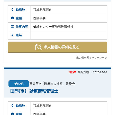
勤務地
茨城県那珂市
職種
医療事務
仕事内容
健診センター事務管理職候補
給与
求人情報の詳細を見る
求人保有元：ハローワーク
NEW
最新公開日：2026/07/10
その他
事業所名
医療法人社団 青燈会
【那珂市】 診療情報管理士
勤務地
茨城県那珂市
職種
医療事務