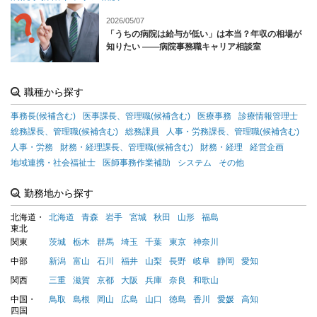
2026/05/07
「うちの病院は給与が低い」は本当？年収の相場が
知りたい ――病院事務職キャリア相談室
職種から探す
事務長(候補含む)
医事課長、管理職(候補含む)
医療事務
診療情報管理士
総務課長、管理職(候補含む)
総務課員
人事・労務課長、管理職(候補含む)
人事・労務
財務・経理課長、管理職(候補含む)
財務・経理
経営企画
地域連携・社会福祉士
医師事務作業補助
システム
その他
勤務地から探す
北海道・
北海道
青森
岩手
宮城
秋田
山形
福島
東北
関東
茨城
栃木
群馬
埼玉
千葉
東京
神奈川
中部
新潟
富山
石川
福井
山梨
長野
岐阜
静岡
愛知
関西
三重
滋賀
京都
大阪
兵庫
奈良
和歌山
中国・
鳥取
島根
岡山
広島
山口
徳島
香川
愛媛
高知
四国