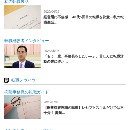
私の転職裏話
2020/04/22
経営層に不信感… 40代5回目の転職を決意 ─私の転
職裏話…
転職経験者インタビュー
2026/05/07
「もう一度、事務長をしたい―」。苦しんだ転職活
動の先に得た…
転職ノウハウ
病院事務職の転職ガイド
2026/07/10
【医事課管理職の転職】レセプトスキルだけでは不
十分？ 書類…