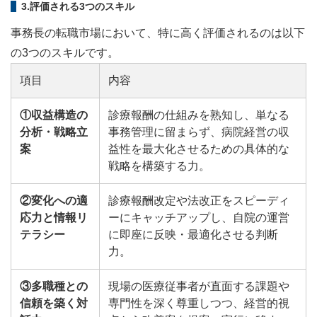
3.評価される3つのスキル
事務長の転職市場において、特に高く評価されるのは以下
の3つのスキルです。
項目
内容
①収益構造の
診療報酬の仕組みを熟知し、単なる
分析・戦略立
事務管理に留まらず、病院経営の収
案
益性を最大化させるための具体的な
戦略を構築する力。
②変化への適
診療報酬改定や法改正をスピーディ
応力と情報リ
ーにキャッチアップし、自院の運営
テラシー
に即座に反映・最適化させる判断
力。
③多職種との
現場の医療従事者が直面する課題や
信頼を築く対
専門性を深く尊重しつつ、経営的視