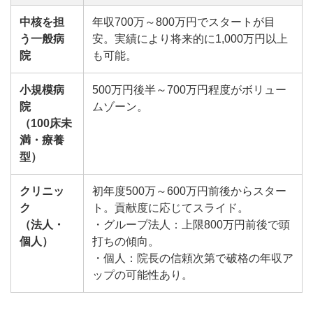
中核を担
年収700万～800万円でスタートが目
う一般病
安。実績により将来的に1,000万円以上
院
も可能。
小規模病
500万円後半～700万円程度がボリュー
院
ムゾーン。
（100床未
満・療養
型）
クリニッ
初年度500万～600万円前後からスター
ク
ト。貢献度に応じてスライド。
（法人・
・グループ法人：上限800万円前後で頭
個人）
打ちの傾向。
・個人：院長の信頼次第で破格の年収ア
ップの可能性あり。