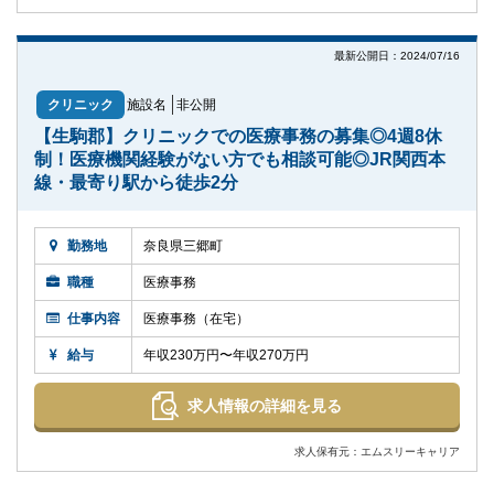
最新公開日：2024/07/16
クリニック
施設名
非公開
【生駒郡】クリニックでの医療事務の募集◎4週8休
制！医療機関経験がない方でも相談可能◎JR関西本
線・最寄り駅から徒歩2分
勤務地
奈良県三郷町
職種
医療事務
仕事内容
医療事務（在宅）
給与
年収230万円〜年収270万円
求人情報の詳細を見る
求人保有元：エムスリーキャリア