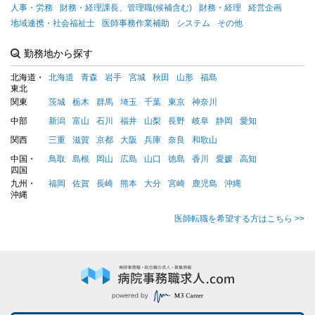
人事・労務
財務・経理課長、管理職(候補含む)
財務・経理
経営企画
地域連携・社会福祉士
医師事務作業補助
システム
その他
勤務地から探す
北海道・
北海道
青森
岩手
宮城
秋田
山形
福島
東北
関東
茨城
栃木
群馬
埼玉
千葉
東京
神奈川
中部
新潟
富山
石川
福井
山梨
長野
岐阜
静岡
愛知
関西
三重
滋賀
京都
大阪
兵庫
奈良
和歌山
中国・
鳥取
島根
岡山
広島
山口
徳島
香川
愛媛
高知
四国
九州・
福岡
佐賀
長崎
熊本
大分
宮崎
鹿児島
沖縄
沖縄
医師転職を希望する方はこちら >>