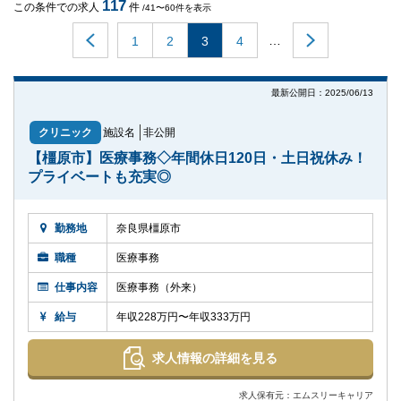
117
この条件での求人
件
/41〜60件を表示
…
1
2
3
4
最新公開日：2025/06/13
クリニック
施設名
非公開
【橿原市】医療事務◇年間休日120日・土日祝休み！
プライベートも充実◎
勤務地
奈良県橿原市
職種
医療事務
仕事内容
医療事務（外来）
給与
年収228万円〜年収333万円
求人情報の詳細を見る
求人保有元：エムスリーキャリア