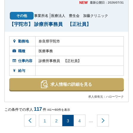
NEW
最新公開日：2026/07/31
その他
事業所名
医療法人 豊生会 加藤クリニック
【宇陀市】 診療所事務員 【正社員】
勤務地
奈良県宇陀市
職種
医療事務
仕事内容
診療所事務員 【正社員】
給与
求人情報の詳細を見る
求人保有元：ハローワーク
117
この条件での求人
件
/41〜60件を表示
…
1
2
3
4