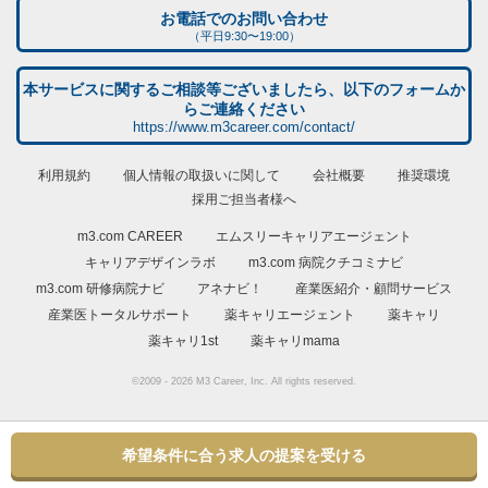
お電話でのお問い合わせ
（平日9:30〜19:00）
本サービスに関するご相談等ございましたら、以下のフォームか
らご連絡ください
https://www.m3career.com/contact/
利用規約
個人情報の取扱いに関して
会社概要
推奨環境
採用ご担当者様へ
m3.com CAREER
エムスリーキャリアエージェント
キャリアデザインラボ
m3.com 病院クチコミナビ
m3.com 研修病院ナビ
アネナビ！
産業医紹介・顧問サービス
産業医トータルサポート
薬キャリエージェント
薬キャリ
薬キャリ1st
薬キャリmama
©2009 - 2026 M3 Career, Inc. All rights reserved.
希望条件に合う求人の提案を受ける