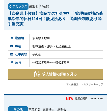
ケアミックス
施設名
非公開
【奈良県上牧町】病院での社会福祉士管理職候補の募
集◎年間休日114日！託児所あり！退職金制度あり等
手当充実
勤務地
奈良県上牧町
職種
地域連携・渉外・社会福祉士
仕事内容
その他
給与
年収317万円〜年収423万円
求人情報の詳細を見る
求人保有元：エムスリーキャリア
NEW
最新公開日：2026/08/07
その他
事業所名
医療法人 悠明会