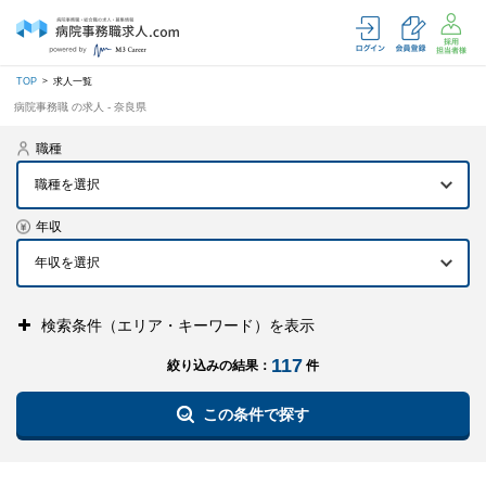
TOP
求人一覧
病院事務職 の求人 - 奈良県
職種
職種を選択
年収
検索条件（エリア・キーワード）を表示
117
絞り込みの結果：
件
この条件で探す