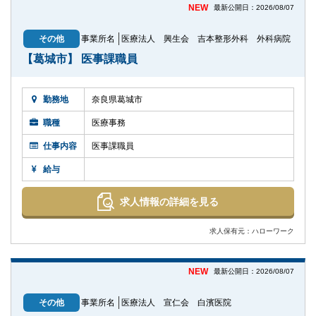
NEW
最新公開日：2026/08/07
その他
事業所名
医療法人 興生会 吉本整形外科 外科病院
【葛城市】 医事課職員
勤務地
奈良県葛城市
職種
医療事務
仕事内容
医事課職員
給与
求人情報の詳細を見る
求人保有元：ハローワーク
NEW
最新公開日：2026/08/07
その他
事業所名
医療法人 宣仁会 白濱医院